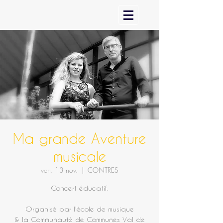
Ma grande Aventure
musicale
ven. 13 nov.
  |  
CONTRES
Concert éducatif.
Organisé par l'école de musique
& la Communauté de Communes Val de