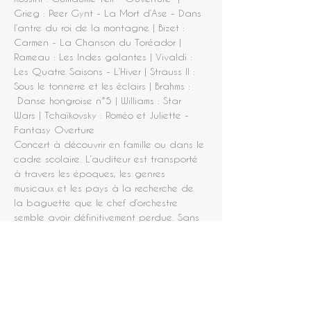
Grieg : Peer Gynt - La Mort d’Ase - Dans 
l’antre du roi de la montagne | Bizet : 
Carmen - La Chanson du Toréador | 
Rameau : Les Indes galantes | Vivaldi : 
Les Quatre Saisons - L’Hiver | Strauss II : 
Sous le tonnerre et les éclairs | Brahms : 
 Danse hongroise n°5 | Williams : Star 
Wars | Tchaïkovsky : Roméo et Juliette - 
Fantasy Overture
Concert à découvrir en famille ou dans le 
cadre scolaire. L’auditeur est transporté 
à travers les époques, les genres 
musicaux et les pays à la recherche de 
la baguette que le chef d’orchestre 
semble avoir définitivement perdue. Sans 
son précieux « instrument », le chef sera-t-
il en capacité de diriger les musiciens ? 
La musique sera-t-elle…
en lire +