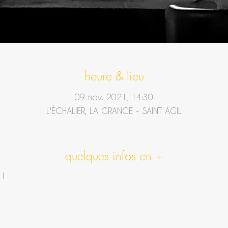
heure & lieu
09 nov. 2021, 14:30
L'ÉCHALIER, LA GRANGE - SAINT AGIL
quelques infos en +
41
e