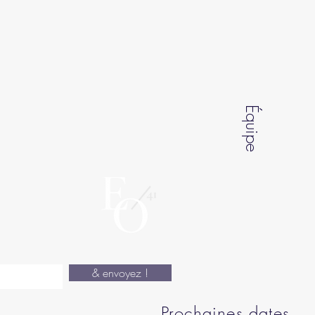
Équipe
& envoyez !
Prochaines dates