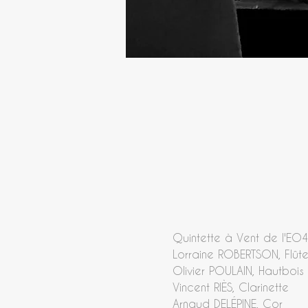
Quintette à Vent de l'EO
Lorraine ROBERTSON, Flût
Olivier POULAIN, Hautbois
Vincent RIÈS, Clarinette
Arnaud DELÉPINE, Cor