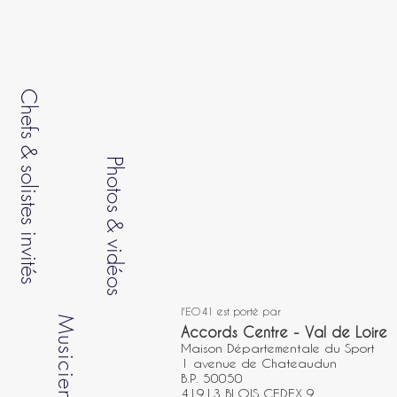
Chefs & solistes invités
Photos
&
vidéos
l'EO41 est porté par
Musiciens
Accords Centre - Val de Loire
Maison Départementale du Sport
1 avenue de Chateaudun
B.P. 50050
41913 BLOIS CEDEX 9