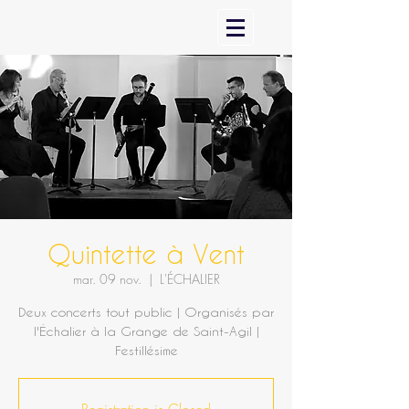
Quintette à Vent
mar. 09 nov.
  |  
L'ÉCHALIER
Deux concerts tout public | Organisés par
l'Échalier à la Grange de Saint-Agil |