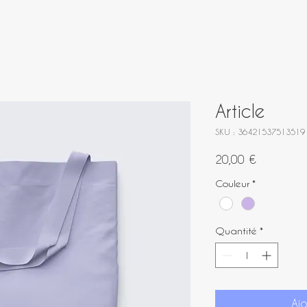
Article
SKU : 36421537513519
Prix
20,00 €
Couleur
*
Quantité
*
Aj