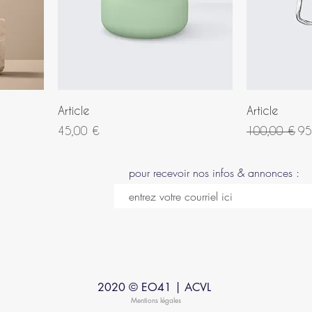
Article
Article
Prix
Prix original
Pr
45,00 €
100,00 €
95
pour recevoir nos infos & annonces :
2020 © EO41 | ACVL
Mentions légales