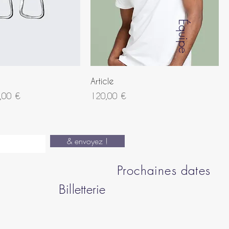
Équipe
Article
ix promotionnel
Prix
,00 €
120,00 €
& envoyez !
Prochaines dates
Billetterie