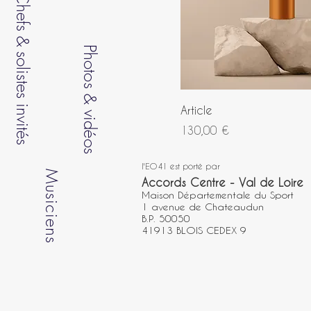
Chefs & solistes invités
Photos
&
Article
vidéos
Prix
130,00 €
l'EO41 est porté par
Musiciens
Accords Centre - Val de Loire
Maison Départementale du Sport
1 avenue de Chateaudun
B.P. 50050
41913 BLOIS CEDEX 9