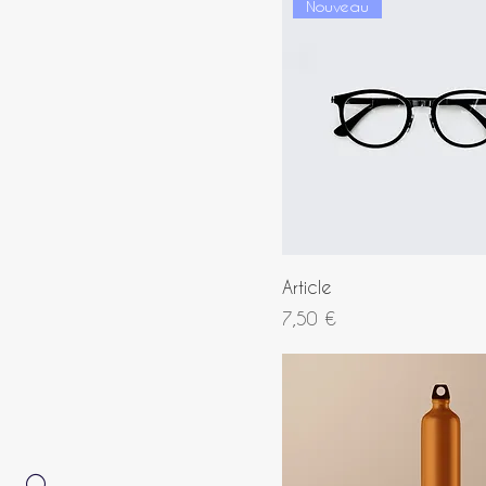
Nouveau
Article
Prix
7,50 €